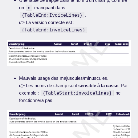
Une faute de frappe dans le nom d’un champ, comme
un
n
manquant dans
{TableEnd:IvoiceLines}
.
👉 La version correcte est :
{TableEnd:InvoiceLines}
Mauvais usage des majuscules/minuscules.
👉 Les noms de champ sont
sensible à la casse
. Par
exemple :
{TableStart:invoicelines}
ne
fonctionnera pas.