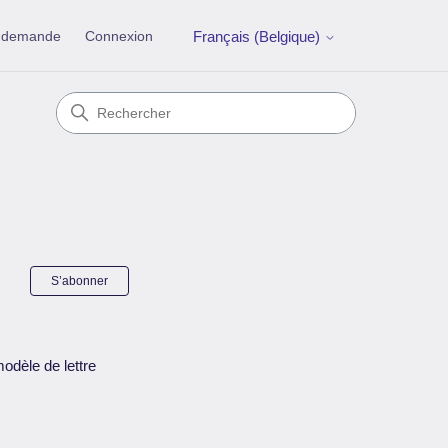
e demande
Connexion
Français (Belgique)
Pas encore suivi par quelqu'un
S’abonner
odèle de lettre