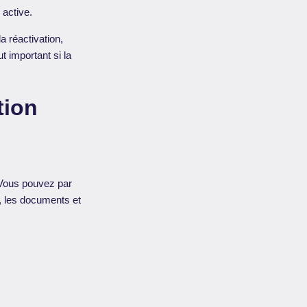
 active.
a réactivation,
t important si la
tion
. Vous pouvez par
, les documents et