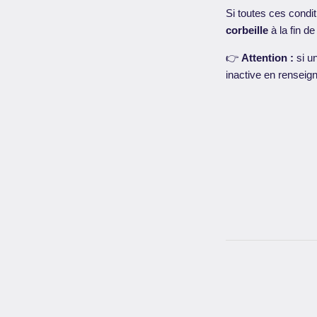
Si toutes ces condit
corbeille
à la fin de
👉
Attention :
si u
inactive en renseign