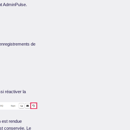
nt AdminPulse.
 enregistrements de
i réactiver la
n est rendue
est conservée. Le