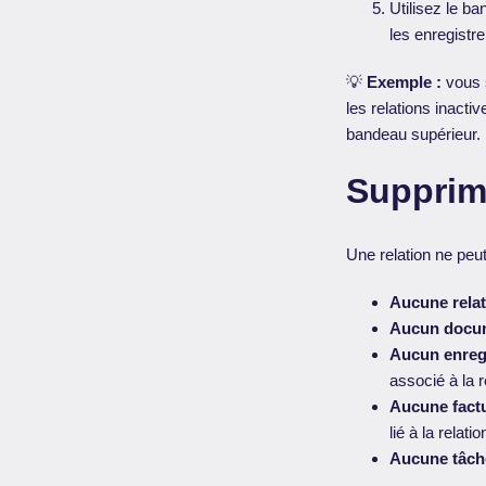
Utilisez le b
les enregistr
💡
Exemple :
vous s
les relations inacti
bandeau supérieur.
Supprime
Une relation ne peut
Aucune relati
Aucun docum
Aucun enreg
associé à la r
Aucune factu
lié à la relatio
Aucune tâche