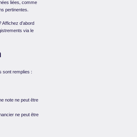
onnées liées, comme
ns pertinentes.
 Affichez d’abord
gistrements via le
n
s sont remplies :
e note ne peut être
nancier ne peut être