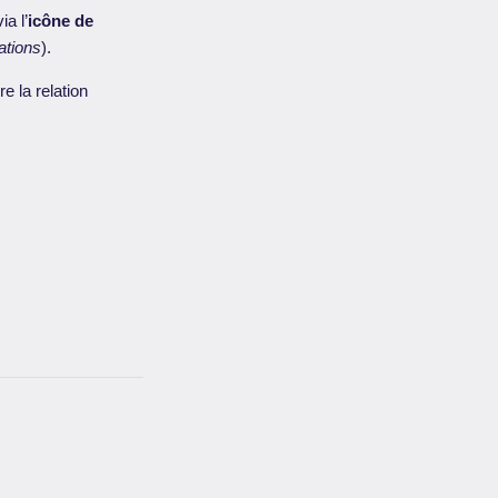
a l’
icône de
ations
).
e la relation