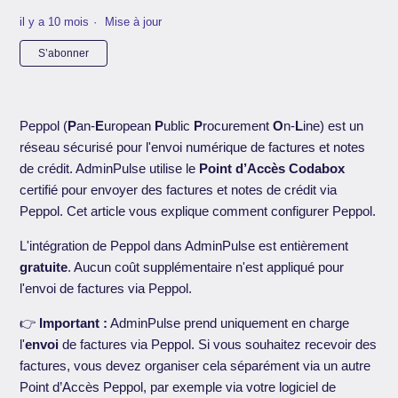
il y a 10 mois
Mise à jour
Pas encore suivi par quelqu'un
S’abonner
Peppol (
P
an-
E
uropean
P
ublic
P
rocurement
O
n-
L
ine) est un
réseau sécurisé pour l'envoi numérique de factures et notes
de crédit. AdminPulse utilise le
Point d’Accès Codabox
certifié pour envoyer des factures et notes de crédit via
Peppol. Cet article vous explique comment configurer Peppol.
L'intégration de Peppol dans AdminPulse est entièrement
gratuite
. Aucun coût supplémentaire n'est appliqué pour
l'envoi de factures via Peppol.
👉
Important :
AdminPulse prend uniquement en charge
l'
envoi
de factures via Peppol. Si vous souhaitez recevoir des
factures, vous devez organiser cela séparément via un autre
Point d’Accès Peppol, par exemple via votre logiciel de