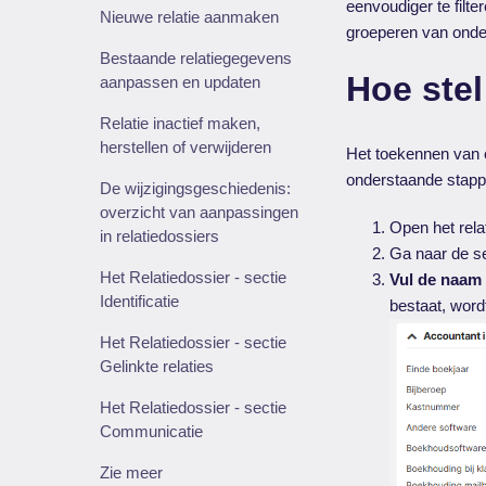
eenvoudiger te filt
Nieuwe relatie aanmaken
groeperen van onde
Bestaande relatiegegevens
Hoe stel
aanpassen en updaten
Relatie inactief maken,
herstellen of verwijderen
Het toekennen van ee
onderstaande stapp
De wijzigingsgeschiedenis:
overzicht van aanpassingen
Open het rela
in relatiedossiers
Ga naar de s
Het Relatiedossier - sectie
Vul de naam 
Identificatie
bestaat, wor
Het Relatiedossier - sectie
Gelinkte relaties
Het Relatiedossier - sectie
Communicatie
Zie meer