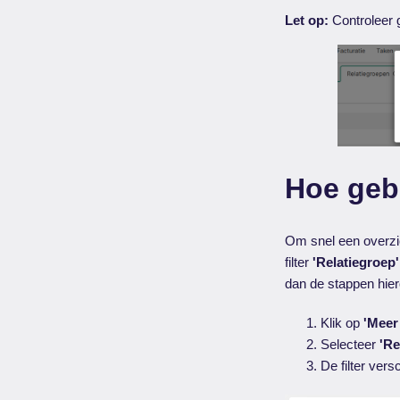
Let op:
Controleer g
Hoe gebr
Om snel een overzich
filter
'Relatiegroep'
dan de stappen hier
Klik op
'Meer 
Selecteer
'Re
De filter ver