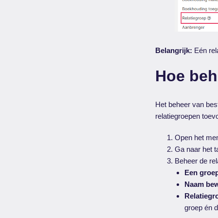
Belangrijk:
Eén rel
Hoe behe
Het beheer van best
relatiegroepen toev
Open het m
Ga naar het 
Beheer de rela
Een groe
Naam bew
Relatiegr
groep én d