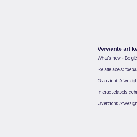
Verwante artik
What's new - Belgi
Relatielabels: toepa
Overzicht: Afwezig
Interactielabels geb
Overzicht: Afwezigh