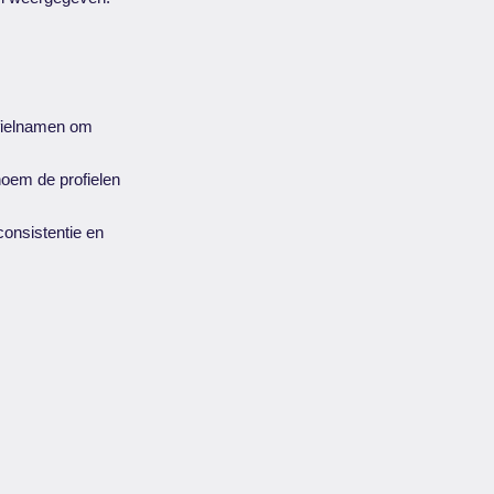
ofielnamen om
noem de profielen
consistentie en