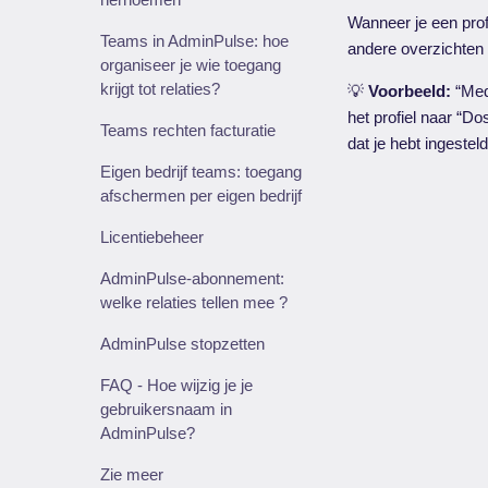
Wanneer je een prof
Teams in AdminPulse: hoe
andere overzichten
organiseer je wie toegang
krijgt tot relaties?
💡
Voorbeeld:
“Mede
het profiel naar “D
Teams rechten facturatie
dat je hebt ingeste
Eigen bedrijf teams: toegang
afschermen per eigen bedrijf
Licentiebeheer
AdminPulse-abonnement:
welke relaties tellen mee ?
AdminPulse stopzetten
FAQ - Hoe wijzig je je
gebruikersnaam in
AdminPulse?
Zie meer