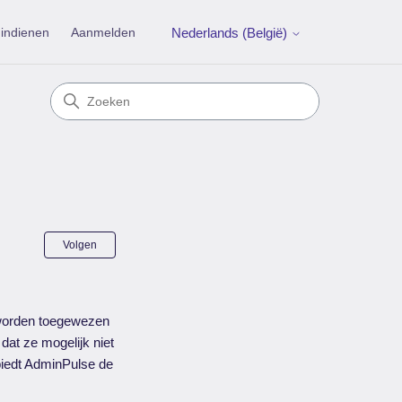
indienen
Aanmelden
Nederlands (België)
Nog door niemand gevolgd
Volgen
 worden toegewezen
at ze mogelijk niet
 biedt AdminPulse de