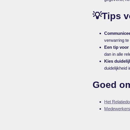
💡Tips v
Communiceer
verwarring t
Een tip voor
dan in alle re
Kies duideli
duidelijkheid 
Goed om
Het Relatiedos
Medewerkers t