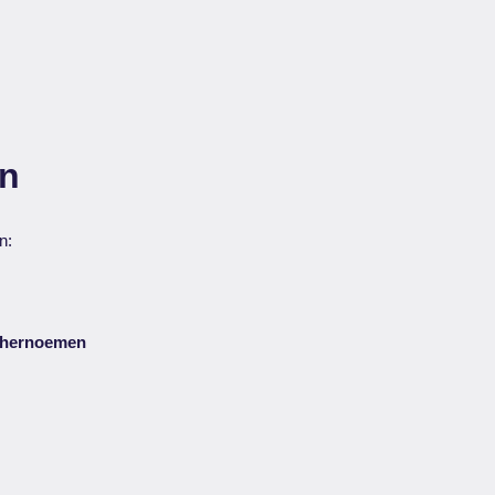
en
n:
 hernoemen