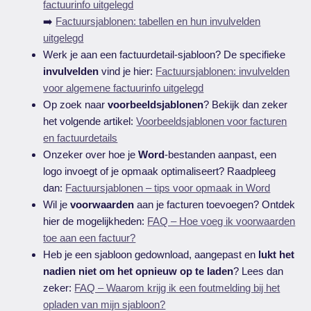
factuurinfo uitgelegd
➡️
Factuursjablonen: tabellen en hun invulvelden
uitgelegd
Werk je aan een factuurdetail-sjabloon? De specifieke
invulvelden
vind je hier:
Factuursjablonen: invulvelden
voor algemene factuurinfo uitgelegd
Op zoek naar
voorbeeldsjablonen
? Bekijk dan zeker
het volgende artikel:
Voorbeeldsjablonen voor facturen
en factuurdetails
Onzeker over hoe je
Word
-bestanden aanpast, een
logo invoegt of je opmaak optimaliseert? Raadpleeg
dan:
Factuursjablonen – tips voor opmaak in Word
Wil je
voorwaarden
aan je facturen toevoegen? Ontdek
hier de mogelijkheden:
FAQ – Hoe voeg ik voorwaarden
toe aan een factuur?
Heb je een sjabloon gedownload, aangepast en
lukt het
nadien niet om het opnieuw op te laden
? Lees dan
zeker:
FAQ – Waarom krijg ik een foutmelding bij het
opladen van mijn sjabloon?