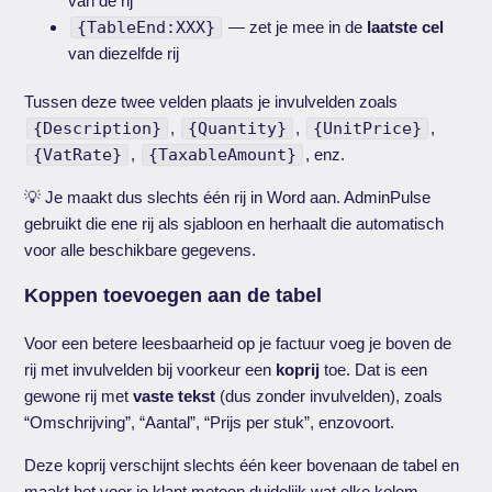
van de rij
{TableEnd:XXX}
— zet je mee in de
laatste cel
van diezelfde rij
Tussen deze twee velden plaats je invulvelden zoals
{Description}
,
{Quantity}
,
{UnitPrice}
,
{VatRate}
,
{TaxableAmount}
, enz.
💡 Je maakt dus slechts één rij in Word aan. AdminPulse
gebruikt die ene rij als sjabloon en herhaalt die automatisch
voor alle beschikbare gegevens.
Koppen toevoegen aan de tabel
Voor een betere leesbaarheid op je factuur voeg je boven de
rij met invulvelden bij voorkeur een
koprij
toe. Dat is een
gewone rij met
vaste tekst
(dus zonder invulvelden), zoals
“Omschrijving”, “Aantal”, “Prijs per stuk”, enzovoort.
Deze koprij verschijnt slechts één keer bovenaan de tabel en
maakt het voor je klant meteen duidelijk wat elke kolom