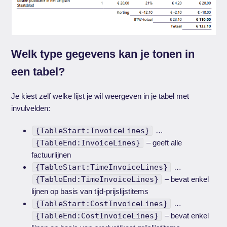
Welk type gegevens kan je tonen in
een tabel?
Je kiest zelf welke lijst je wil weergeven in je tabel met
invulvelden:
{TableStart:InvoiceLines}
…
{TableEnd:InvoiceLines}
– geeft alle
factuurlijnen
{TableStart:TimeInvoiceLines}
…
{TableEnd:TimeInvoiceLines}
– bevat enkel
lijnen op basis van tijd-prijslijstitems
{TableStart:CostInvoiceLines}
…
{TableEnd:CostInvoiceLines}
– bevat enkel