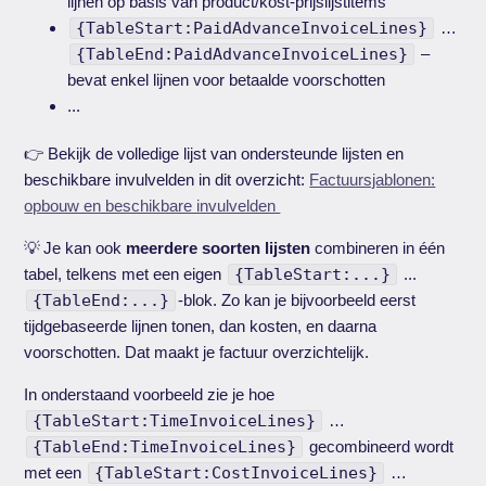
lijnen op basis van product/kost-prijslijstitems
{TableStart:PaidAdvanceInvoiceLines}
…
{TableEnd:PaidAdvanceInvoiceLines}
–
bevat enkel lijnen voor betaalde voorschotten
...
👉 Bekijk de volledige lijst van ondersteunde lijsten en
beschikbare invulvelden in dit overzicht:
Factuursjablonen:
opbouw en beschikbare invulvelden
💡 Je kan ook
meerdere soorten lijsten
combineren in één
tabel, telkens met een eigen
{TableStart:...}
...
{TableEnd:...}
-blok. Zo kan je bijvoorbeeld eerst
tijdgebaseerde lijnen tonen, dan kosten, en daarna
voorschotten. Dat maakt je factuur overzichtelijk.
In onderstaand voorbeeld zie je hoe
{TableStart:TimeInvoiceLines}
…
{TableEnd:TimeInvoiceLines}
gecombineerd wordt
met een
{TableStart:CostInvoiceLines}
…