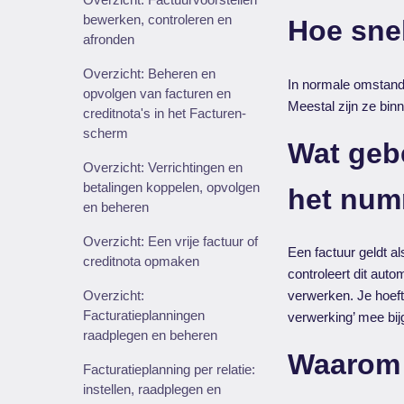
bewerken, controleren en
Hoe sne
afronden
Overzicht: Beheren en
In normale omstand
opvolgen van facturen en
Meestal zijn ze bin
creditnota's in het Facturen-
scherm
Wat gebe
Overzicht: Verrichtingen en
betalingen koppelen, opvolgen
het nu
en beheren
Overzicht: Een vrije factuur of
Een factuur geldt a
creditnota opmaken
controleert dit aut
Overzicht:
verwerken. Je hoeft 
Facturatieplanningen
verwerking’ mee bij
raadplegen en beheren
Waarom z
Facturatieplanning per relatie:
instellen, raadplegen en