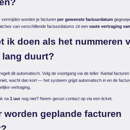
en?
e vermijden worden je facturen
per gewenste factuurdatum
gegroepe
atches van verschillende factuurdatums zit een
vaste vertraging va
t ik doen als het nummeren 
 lang duurt?
egelt dit automatisch. Volg de voortgang via de teller ‘Aantal facturen
n niet, wacht dan kort — het systeem grijpt automatisch in en de fact
delijke vertraging.
ook na
1 uur
nog niet? Neem gerust contact op via een ticket.
 worden geplande facturen
t?