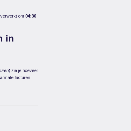
s verwerkt om
04:30
n in
turen
) zie je hoeveel
naarmate facturen