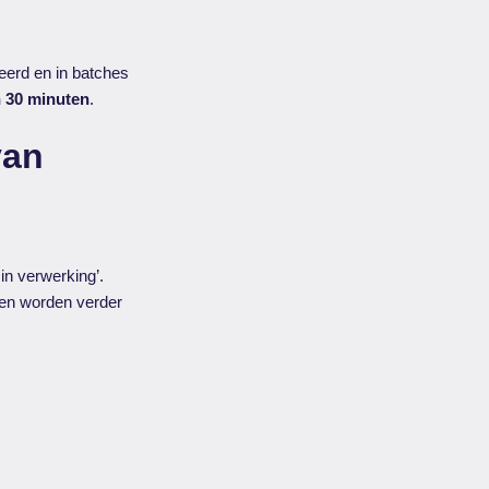
erd en in batches
n 30 minuten
.
van
 in verwerking’.
uren worden verder