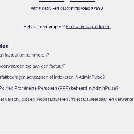
Aantal gebruikers dat dit nuttig vond: 0 van 0
Hebt u meer vragen?
Een aanvraag indienen
elen
en factuur ontnummeren?
voorwaarden toe aan een factuur?
orfaitbedragen aanpassen of indexeren in AdminPulse?
olitiek Prominente Personen (PPP) beheerd in AdminPulse?
 het verschil tussen ‘Nooit factureren’, ‘Niet factureerbaar’ en verwante