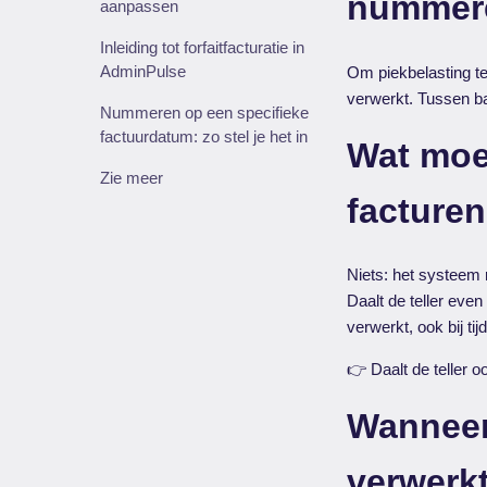
nummer
aanpassen
Inleiding tot forfaitfacturatie in
AdminPulse
Om piekbelasting t
verwerkt. Tussen b
Nummeren op een specifieke
factuurdatum: zo stel je het in
Wat moe
Zie meer
facturen
Niets: het systeem r
Daalt de teller eve
verwerkt, ook bij tij
👉 Daalt de teller 
Wanneer
verwerk