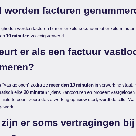
l worden facturen genummer
igheden worden facturen binnen enkele seconden tot enkele minut
nen
10 minuten
volledig verwerkt.
urt er als een factuur vastloo
mmeren?
ls “vastgelopen” zodra ze
meer dan 10 minuten
in verwerking staat.
omatisch elke
20 minuten
tijdens kantooruren en probeert vastgelopen
niets te doen: zodra de verwerking opnieuw start, wordt de teller ‘Aan
gewerkt.
ijn er soms vertragingen bij