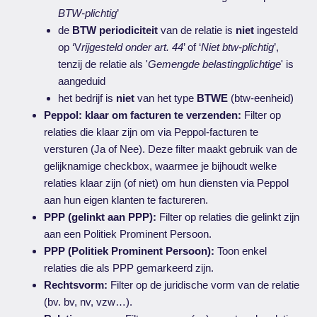
BTW-plichtig
’
de
BTW periodiciteit
van de relatie is
niet
ingesteld
op ‘V
rijgesteld onder art. 44
’ of ‘
Niet btw-plichtig
’,
tenzij de relatie als '
Gemengde belastingplichtige
' is
aangeduid
het bedrijf is
niet
van het type
BTWE
(btw-eenheid)
Peppol: klaar om facturen te verzenden:
Filter op
relaties die klaar zijn om via Peppol-facturen te
versturen (Ja of Nee). Deze filter maakt gebruik van de
gelijknamige checkbox, waarmee je bijhoudt welke
relaties klaar zijn (of niet) om hun diensten via Peppol
aan hun eigen klanten te factureren.
PPP (gelinkt aan PPP):
Filter op relaties die gelinkt zijn
aan een Politiek Prominent Persoon.
PPP (Politiek Prominent Persoon):
Toon enkel
relaties die als PPP gemarkeerd zijn.
Rechtsvorm:
Filter op de juridische vorm van de relatie
(bv. bv, nv, vzw…).