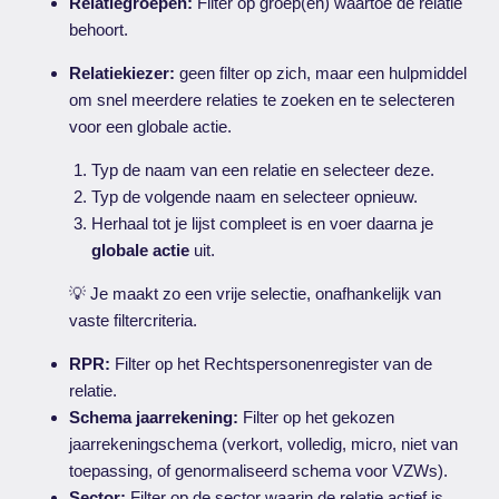
Relatiegroepen:
Filter op groep(en) waartoe de relatie
behoort.
Relatiekiezer:
geen filter op zich, maar een hulpmiddel
om snel meerdere relaties te zoeken en te selecteren
voor een globale actie.
Typ de naam van een relatie en selecteer deze.
Typ de volgende naam en selecteer opnieuw.
Herhaal tot je lijst compleet is en voer daarna je
globale actie
uit.
💡 Je maakt zo een vrije selectie, onafhankelijk van
vaste filtercriteria.
RPR:
Filter op het Rechtspersonenregister van de
relatie.
Schema jaarrekening:
Filter op het gekozen
jaarrekeningschema (verkort, volledig, micro, niet van
toepassing, of genormaliseerd schema voor VZWs).
Sector:
Filter op de sector waarin de relatie actief is.