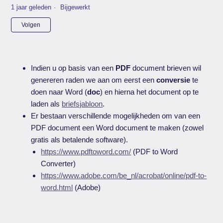
1 jaar geleden
Bijgewerkt
Nog door niemand gevolgd
Volgen
Indien u op basis van een
PDF
document brieven wil
genereren raden we aan om eerst een
conversie
te
doen naar Word (
doc
) en hierna het document op te
laden als
briefsjabloon
.
Er bestaan verschillende mogelijkheden om van een
PDF document een Word document te maken (zowel
gratis als betalende software).
https://www.pdftoword.com/
(PDF to Word
Converter)
https://www.adobe.com/be_nl/acrobat/online/pdf-to-
word.html
(Adobe)