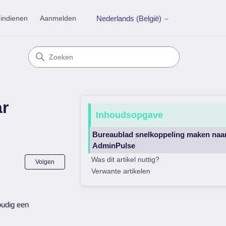
indienen
Aanmelden
Nederlands (België)
ar
Inhoudsopgave
Bureaublad snelkoppeling maken naa
AdminPulse
Nog door niemand gevolgd
Was dit artikel nuttig?
Volgen
Verwante artikelen
oudig een