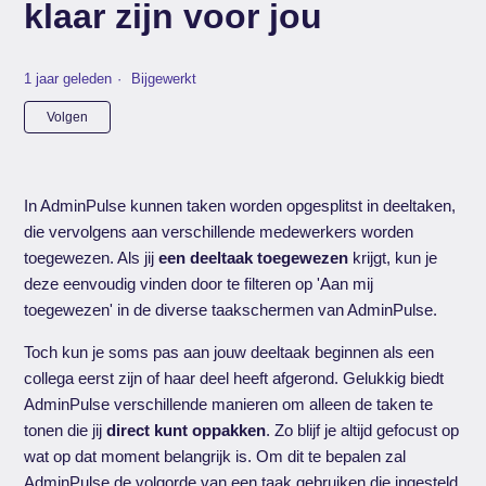
klaar zijn voor jou
1 jaar geleden
Bijgewerkt
Nog door niemand gevolgd
Volgen
In AdminPulse kunnen taken worden opgesplitst in deeltaken,
die vervolgens aan verschillende medewerkers worden
toegewezen. Als jij
een deeltaak toegewezen
krijgt, kun je
deze eenvoudig vinden door te filteren op 'Aan mij
toegewezen' in de diverse taakschermen van AdminPulse.
Toch kun je soms pas aan jouw deeltaak beginnen als een
collega eerst zijn of haar deel heeft afgerond. Gelukkig biedt
AdminPulse verschillende manieren om alleen de taken te
tonen die jij
direct kunt oppakken
. Zo blijf je altijd gefocust op
wat op dat moment belangrijk is. Om dit te bepalen zal
AdminPulse de volgorde van een taak gebruiken die ingesteld