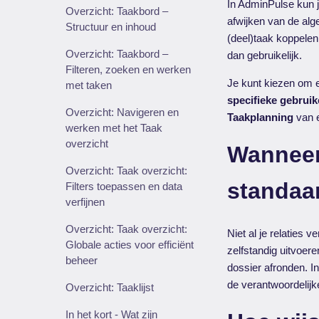
In AdminPulse kun je
Overzicht: Taakbord –
afwijken van de alge
Structuur en inhoud
(deel)taak koppele
Overzicht: Taakbord –
dan gebruikelijk.
Filteren, zoeken en werken
Je kunt kiezen om
met taken
specifieke gebruik
Overzicht: Navigeren en
Taakplanning
van e
werken met het Taak
overzicht
Wanneer 
Overzicht: Taak overzicht:
standaa
Filters toepassen en data
verfijnen
Overzicht: Taak overzicht:
Niet al je relaties
Globale acties voor efficiënt
zelfstandig uitvoer
beheer
dossier afronden. In
de verantwoordelijke
Overzicht: Taaklijst
In het kort - Wat zijn