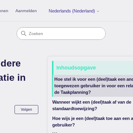
enen
Aanmelden
Nederlands (Nederland)
ndere
Inhoudsopgave
tie in
Hoe stel ik voor een (deel)taak een an
toegewezen gebruiker in voor een rela
de Taakplanning?
Wanneer wijkt een (deel)taak af van de
Nog door niemand gevolgd
standaardtoewijzing?
Volgen
Hoe wijs je een (deel)taak toe aan een 
gebruiker?