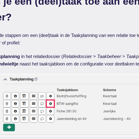
 je een (deel)taak toe aan ee
er?
e stappen om een (deel)taak in de Taakplanning van een relatie toe 
of profiel:
kplanning
in het relatiedossier (
Relatiedossier > Taakbeheer > Taakp
ndwieltje
naast het taaksjabloon om de configuratie voor deeltaken t