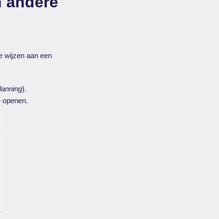
n andere
te wijzen aan een
lanning
).
e openen.