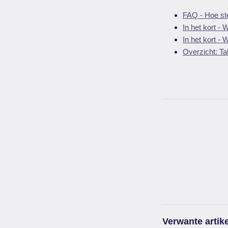
FAQ - Hoe ste
In het kort -
In het kort - 
Overzicht: Ta
Verwante artik