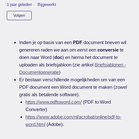
1 jaar geleden
Bijgewerkt
Nog door niemand gevolgd
Volgen
Indien je op basis van een
PDF
document brieven wil
genereren raden we aan om eerst een
conversie
te
doen naar Word (
doc
) en hierna het document te
uploaden als briefsjabloon (zie artikel
Briefsjablonen -
Documentgeneratie
)
Er bestaan verschillende mogelijkheden om van een
PDF document een Word document te maken (zowel
gratis als betalende software).
https://www.pdftoword.com/
(PDF to Word
Converter)
https://www.adobe.com/nl/acrobat/online/pdf-to-
word.html
(Adobe).