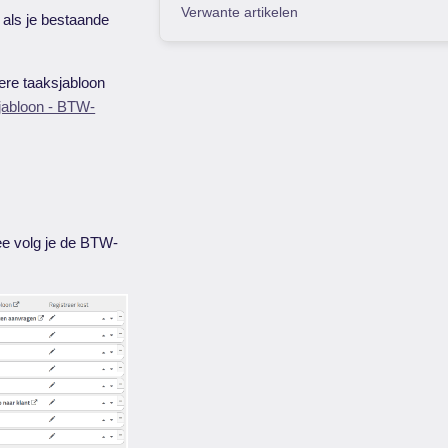
Verwante artikelen
g als je bestaande
ere taaksjabloon
jabloon - BTW-
ee volg je de BTW-