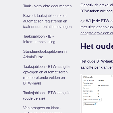
Gebruik dit artikel a
Taak - verplichte documenten
BTW-taken wilt begri
Bewerk taaksjabloon: kost
👉 Wil je de BTW-aa
automatisch registreren en
taak documentatie toevoegen
met uitgelezen vel
aangifte opvolgen 
Taaksjabloon - IB -
Inkomstenbelasting
Het oud
Standaardtaaksjablonen in
AdminPulse
Het oude BTW-taaks
Taaksjabloon - BTW-aangifte
aangifte per klant 
opvolgen en automatiseren
met berekende velden en
BTW-mails
Taaksjabloon - BTW-aangifte
(oude versie)
Van prospect tot klant -