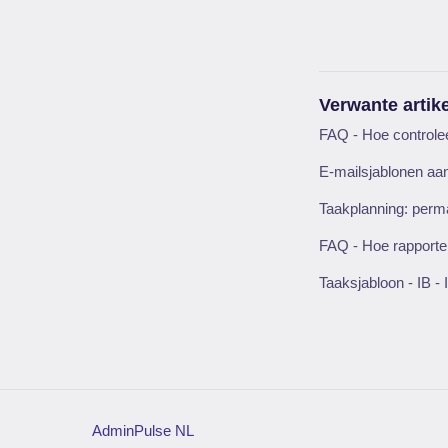
Verwante artik
FAQ - Hoe controlee
E-mailsjablonen a
Taakplanning: perm
FAQ - Hoe rapporten
Taaksjabloon - IB -
AdminPulse NL