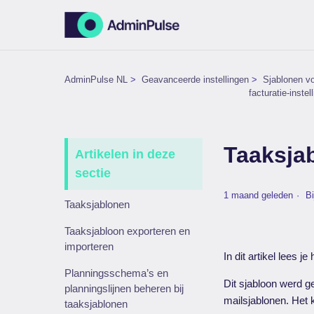
AdminPulse NL
Geavanceerde instellingen
Sjablonen vo
facturatie-instel
Taaksjab
Artikelen in deze
sectie
1 maand geleden
B
Taaksjablonen
Taaksjabloon exporteren en
importeren
In dit artikel lees 
Planningsschema’s en
Dit sjabloon werd g
planningslijnen beheren bij
mailsjablonen. Het
taaksjablonen