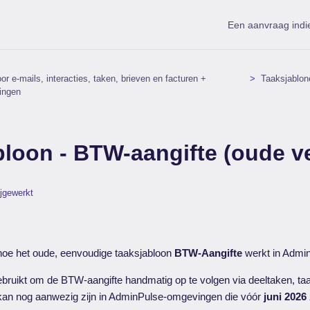
Een aanvraag indi
or e-mails, interacties, taken, brieven en facturen +
Taaksjablon
lingen
loon - BTW-aangifte (oude ve
ijgewerkt
je hoe het oude, eenvoudige taaksjabloon
BTW-Aangifte
werkt in Admi
ebruikt om de BTW-aangifte handmatig op te volgen via deeltaken, ta
 kan nog aanwezig zijn in AdminPulse-omgevingen die vóór
juni 2026