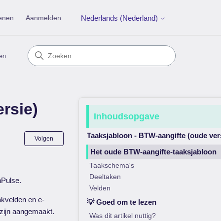
enen
Aanmelden
Nederlands (Nederland)
en
rsie)
Inhoudsopgave
Taaksjabloon - BTW-aangifte (oude ver
Nog door niemand gevolgd
Volgen
Het oude BTW-aangifte-taaksjabloon
Taakschema's
Deeltaken
nPulse.
Velden
akvelden en e-
💡 Goed om te lezen
zijn aangemaakt.
Was dit artikel nuttig?