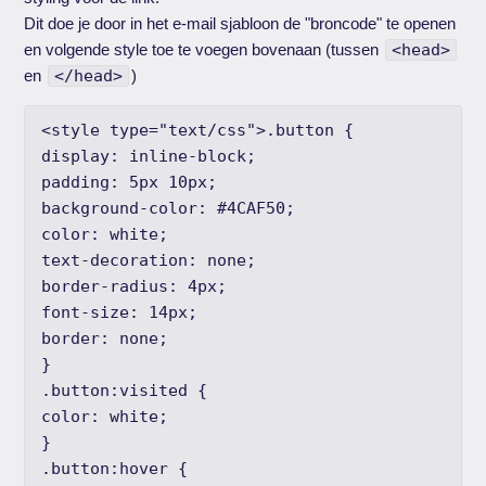
Dit doe je door in het e-mail sjabloon de "broncode" te openen
en volgende style toe te voegen bovenaan (tussen
<head>
en
</head>
)
<style type="text/css">.button {

display: inline-block;

padding: 5px 10px;

background-color: #4CAF50;

color: white;

text-decoration: none;

border-radius: 4px;

font-size: 14px;

border: none;

}

.button:visited {

color: white;

}

.button:hover {
