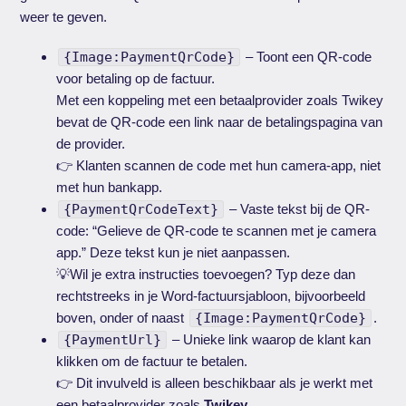
weer te geven.
{Image:PaymentQrCode}
– Toont een QR-code
voor betaling op de factuur.
Met een koppeling met een betaalprovider zoals Twikey
bevat de QR-code een link naar de betalingspagina van
de provider.
👉 Klanten scannen de code met hun camera-app, niet
met hun bankapp.
{PaymentQrCodeText}
– Vaste tekst bij de QR-
code: “Gelieve de QR-code te scannen met je camera
app.” Deze tekst kun je niet aanpassen.
💡Wil je extra instructies toevoegen? Typ deze dan
rechtstreeks in je Word-factuursjabloon, bijvoorbeeld
boven, onder of naast
{Image:PaymentQrCode}
.
{PaymentUrl}
– Unieke link waarop de klant kan
klikken om de factuur te betalen.
👉 Dit invulveld is alleen beschikbaar als je werkt met
een betaalprovider zoals
Twikey
.