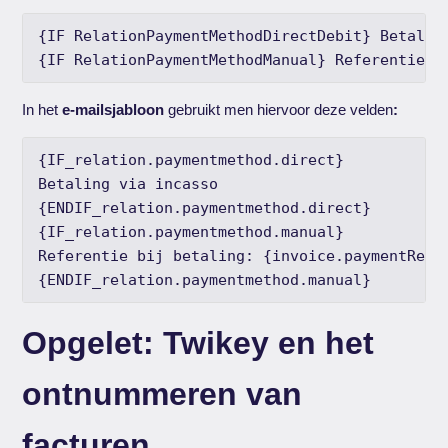
{IF RelationPaymentMethodDirectDebit} Betalin
{IF RelationPaymentMethodManual} Referentie b
In het
e-mailsjabloon
gebruikt men hiervoor deze velden
:
{IF_relation.paymentmethod.direct}

Betaling via incasso

{ENDIF_relation.paymentmethod.direct}

{IF_relation.paymentmethod.manual}

Referentie bij betaling: {invoice.paymentRefer
{ENDIF_relation.paymentmethod.manual}
Opgelet: Twikey en het
ontnummeren van
facturen