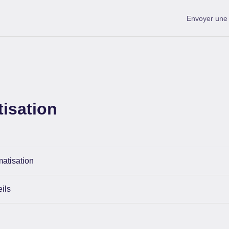
Envoyer un
isation
atisation
ils