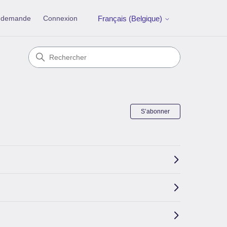
e demande
Connexion
Français (Belgique)
S’abonner à S
S’abonner