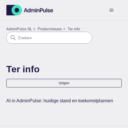
AdminPulse NL
Productnieuws
Ter info
Ter info
Nog
Volgen
AI in AdminPulse: huidige stand en toekomstplannen