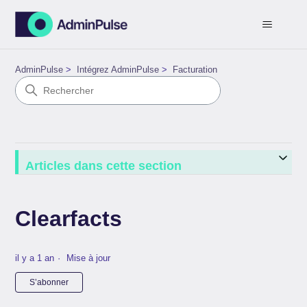
AdminPulse
Intégrez AdminPulse
Facturation
Articles dans cette section
Clearfacts
il y a 1 an
Mise à jour
Pas encore suivi par quelqu'un
S’abonner