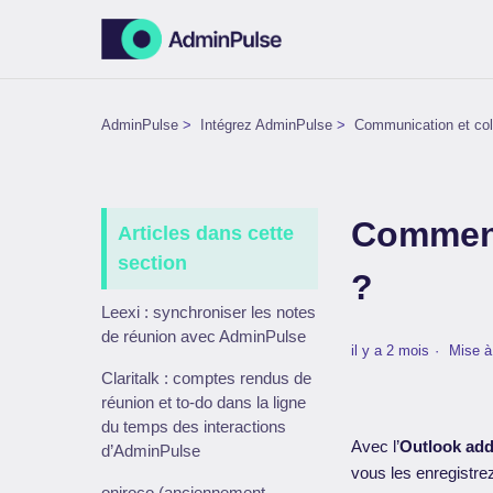
AdminPulse
Intégrez AdminPulse
Communication et col
Comment 
Articles dans cette
section
?
Leexi : synchroniser les notes
de réunion avec AdminPulse
il y a 2 mois
Mise à
Claritalk : comptes rendus de
réunion et to-do dans la ligne
du temps des interactions
Avec l’
Outlook add
d’AdminPulse
vous les enregistre
oniroco (anciennement