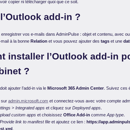
ir copier ni télécharger quoi que ce soit.
 l’Outlook add-in ?
à enregistrer vos e-mails dans AdminPulse : objet et contenu, avec o
’e-mail à la bonne
Relation
et vous pouvez ajouter des
tags
et une
da
installer l’Outlook add-in p
binet ?
doit ajouter l’add-in via le
Microsoft 365 Admin Center
. Suivez ces 
 sur
admin.microsoft.com
et connectez-vous avec votre compte admi
ttings > Integrated apps
et cliquez sur
Deployed apps
.
pload custom apps
et choisissez
Office Add-in
comme
App type
.
Provide link to manifest file
et ajoutez ce lien :
https://app.adminpuls
st.xml
.