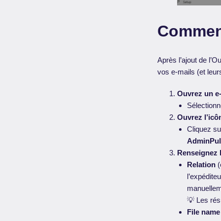
Comment 
Après l’ajout de l’
vos e-mails (et leu
Ouvrez un e-
Sélectionn
Ouvrez l’icô
Cliquez sur
AdminPul
Renseignez l
Relation
(
l’expédite
manuellem
💡 Les ré
File name