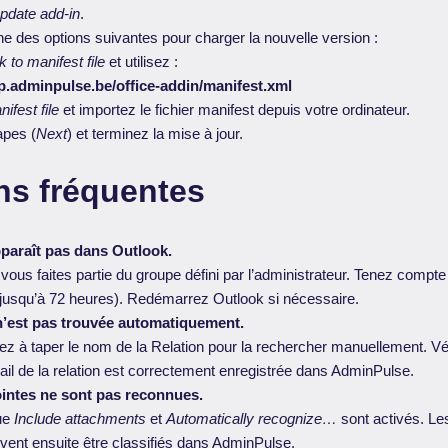
pdate add-in
.
e des options suivantes pour charger la nouvelle version :
k to manifest file
et utilisez :
pp.adminpulse.be/office-addin/manifest.xml
ifest file
et importez le fichier manifest depuis votre ordinateur.
apes (
Next
) et terminez la mise à jour.
ns fréquentes
pparaît pas dans Outlook.
 vous faites partie du groupe défini par l’administrateur. Tenez compte
jusqu’à 72 heures). Redémarrez Outlook si nécessaire.
n’est pas trouvée automatiquement.
à taper le nom de la Relation pour la rechercher manuellement. Véri
ail de la relation est correctement enregistrée dans AdminPulse.
ointes ne sont pas reconnues.
que
Include attachments
et
Automatically recognize…
sont activés. L
ent ensuite être classifiés dans AdminPulse.