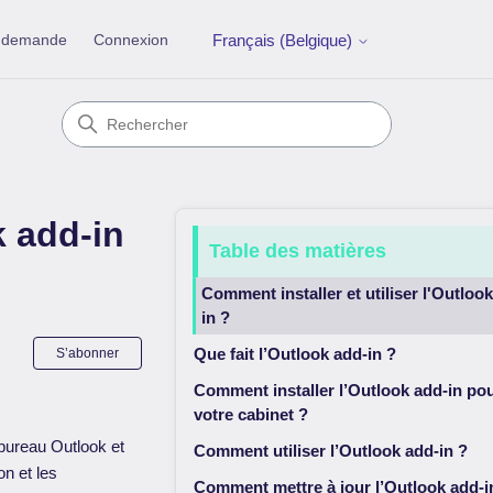
e demande
Connexion
Français (Belgique)
k add-in
Table des matières
Comment installer et utiliser l'Outloo
in ?
Pas encore suivi par quelqu'un
Que fait l’Outlook add-in ?
S’abonner
Comment installer l’Outlook add-in po
votre cabinet ?
 bureau Outlook et
Comment utiliser l’Outlook add-in ?
n et les
Comment mettre à jour l’Outlook add-in