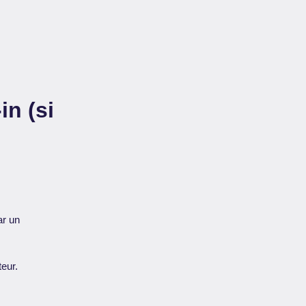
in (si
ar un
eur.