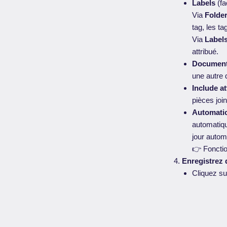
Labels
(fa
Via
Folde
tag, les t
Via
Label
attribué.
Document
une autre 
Include a
pièces joi
Automatic
automatiqu
jour autom
👉 Fonctio
Enregistrez
Cliquez s