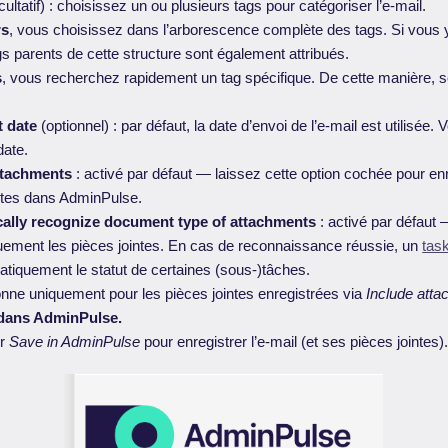
cultatif) : choisissez un ou plusieurs tags pour catégoriser l’e-mail.
rs
, vous choisissez dans l’arborescence complète des tags. Si vous 
ags parents de cette structure sont également attribués.
s
, vous recherchez rapidement un tag spécifique. De cette manière, se
 date
(optionnel) : par défaut, la date d’envoi de l’e-mail est utilisée.
date.
ttachments
: activé par défaut — laissez cette option cochée pour enr
ntes dans AdminPulse.
ally recognize document type of attachments
: activé par défaut 
ement les pièces jointes. En cas de reconnaissance réussie, un
tas
atiquement le statut de certaines (sous-)tâches.
nne uniquement pour les pièces jointes enregistrées via
Include att
 dans AdminPulse.
ur
Save in AdminPulse
pour enregistrer l’e-mail (et ses pièces jointes)