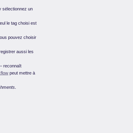
y sélectionnez un
ul le tag choisi est
 Vous pouvez choisir
egistrer aussi les
— reconnaît
kflow
peut mettre à
achments
.
.