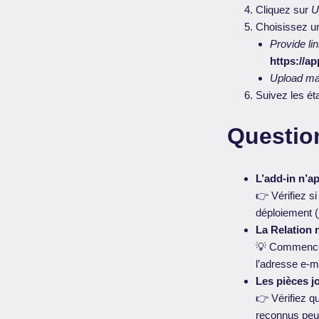
Cliquez sur
U
Choisissez un
Provide lin
https://a
Upload man
Suivez les ét
Questio
L’add-in n’a
👉 Vérifiez si
déploiement (
La Relation 
💡 Commencez 
l’adresse e-m
Les pièces j
👉 Vérifiez 
reconnus peuv