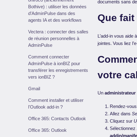
documents sans devo
Bothive) : utiliser les données
d’AdminPulse dans des
Que fait
agents IA et des workflows
Vectera : connecter des salles
L’add-in vous aide 
de réunion personnelles à
jointes. Vous liez l
AdminPulse
Comment 
Comment connecter
AdminPulse à ionBIZ pour
transférer les enregistrements
votre ca
vers ionBIZ ?
Gmail
Un
administrateur
Comment installer et utiliser
Rendez-vous
l'Outlook add-in ?
Allez dans
Se
Office 365: Contacts Outlook
Cliquez sur
U
Sélectionnez
Office 365: Outlook
addin/manife