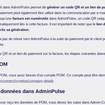
OM dans AdminPulse permet de
générer un code QR et un lien de p
 paiement peut également être utilisé dans la communication par e-mail
orsqu'une
facture est numérotée
dans AdminPulse, un code QR unique
tiquement liés à cette facture. Il est important de noter que le
lien 
près sa génération
.
 a pas de retour vers AdminPulse à la suite du paiement par le client 
ée.
 QR et un lien de paiement sur la facture, les étapes suivantes doive
POM
 POM, vous avez besoin d'un compte POM. Ce compte peut être dem
fr/connect/syneton/company-details
es données dans AdminPulse
avez reçu les données de POM, vous devez les saisir dans Admin-C