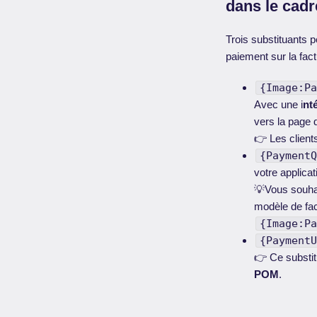
dans le cadr
Trois substituants p
paiement sur la fact
{Image:P
Avec une i
nt
vers la page 
👉 Les client
{Payment
votre applicat
💡Vous souhai
modèle de fa
{Image:P
{Payment
👉 Ce substi
POM
.