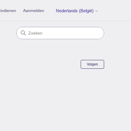
indienen
Aanmelden
Nederlands (België)
Nog door nie
Volgen