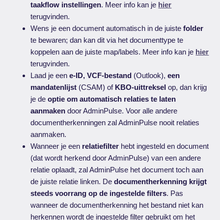
taakflow instellingen
. Meer info kan je
hier
terugvinden.
Wens je een document automatisch in de juiste
folder
te bewaren; dan kan dit via het documenttype te
koppelen aan de juiste map/labels. Meer info kan je
hier
terugvinden.
Laad je een
e-ID, VCF-bestand
(Outlook),
een
mandatenlijst
(CSAM) of
KBO-uittreksel
op, dan krijg
je de
optie om automatisch relaties te laten
aanmaken
door AdminPulse. Voor alle andere
documentherkenningen zal AdminPulse nooit relaties
aanmaken.
Wanneer je een
relatiefilter
hebt ingesteld en document
(dat wordt herkend door AdminPulse) van een andere
relatie oplaadt, zal AdminPulse het document toch aan
de juiste relatie linken. De
documentherkenning krijgt
steeds voorrang op de ingestelde filters
. Pas
wanneer de documentherkenning het bestand niet kan
herkennen wordt de ingestelde filter gebruikt om het