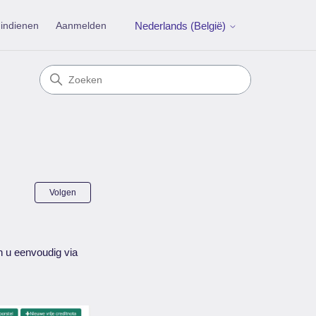
indienen
Aanmelden
Nederlands (België)
Nog door niemand gevolgd
Volgen
n u eenvoudig via