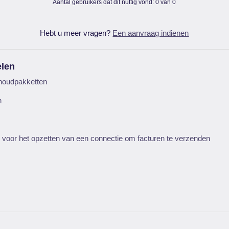
Aantal gebruikers dat dit nuttig vond: 0 van 0
Hebt u meer vragen?
Een aanvraag indienen
elen
khoudpakketten
n
ë
 voor het opzetten van een connectie om facturen te verzenden