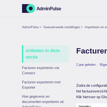
AdminPulse
Geavanceerde instellingen
Importeren en e
Facture
Artikelen in deze
sectie
2 jaar geleden
Bijg
Facturen exporteren via
Connect
Facturen exporteren met
Zodra de configura
Exporter
het factuuroverzich
Hoe gegevens en
Klik hiervoor op Glo
documenten exporteren uit
AdminPulse