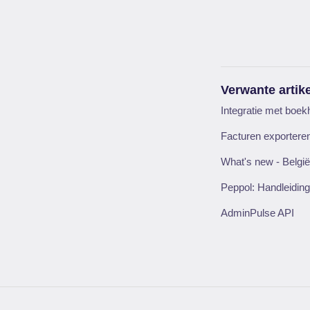
Verwante artik
Integratie met boe
Facturen exportere
What's new - Belgi
Peppol: Handleiding
AdminPulse API