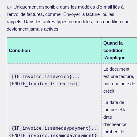
👉 Uniquement disponible dans les modèles d’e-mail liés à
l’envoi de factures, comme "Envoyer la facture" ou les
rappels. Dans les autres types de modèles, ces conditions ne
deviennent jamais actives.
Quand la
Condition
condition
s’applique
Le document
{IF_invoice.isinvoice}...
est une facture,
{ENDIF_invoice.isinvoice}
pas une note de
crédit.
La date de
facture et la
date
d’échéance
{IF_invoice.issamedaypayment}...
tombent le
{ENDIF_invoice.issamedaypayment}