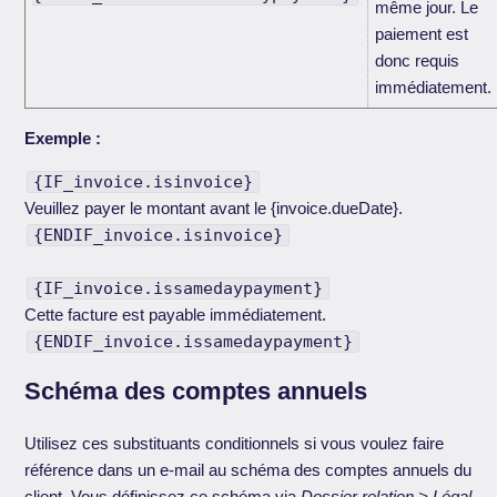
même jour. Le
paiement est
donc requis
immédiatement.
Exemple :
{IF_invoice.isinvoice}
Veuillez payer le montant avant le {invoice.dueDate}.
{ENDIF_invoice.isinvoice}
{IF_invoice.issamedaypayment}
Cette facture est payable immédiatement.
{ENDIF_invoice.issamedaypayment}
Schéma des comptes annuels
Utilisez ces substituants conditionnels si vous voulez faire
référence dans un e-mail au schéma des comptes annuels du
client. Vous définissez ce schéma via
Dossier relation > Légal