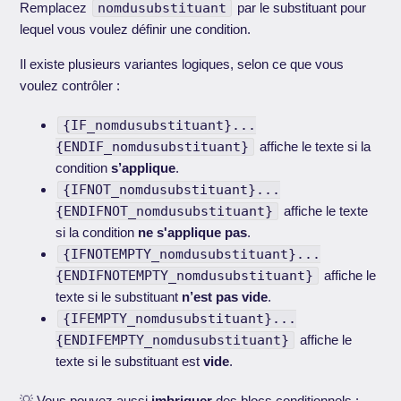
Remplacez
nomdusubstituant
par le substituant pour
lequel vous voulez définir une condition.
Il existe plusieurs variantes logiques, selon ce que vous
voulez contrôler :
{IF_nomdusubstituant}...
{ENDIF_nomdusubstituant}
affiche le texte si la
condition
s’applique
.
{IFNOT_nomdusubstituant}...
{ENDIFNOT_nomdusubstituant}
affiche le texte
si la condition
ne s'applique pas
.
{IFNOTEMPTY_nomdusubstituant}...
{ENDIFNOTEMPTY_nomdusubstituant}
affiche le
texte si le substituant
n’est pas vide
.
{IFEMPTY_nomdusubstituant}...
{ENDIFEMPTY_nomdusubstituant}
affiche le
texte si le substituant est
vide
.
💡 Vous pouvez aussi
imbriquer
des blocs conditionnels :