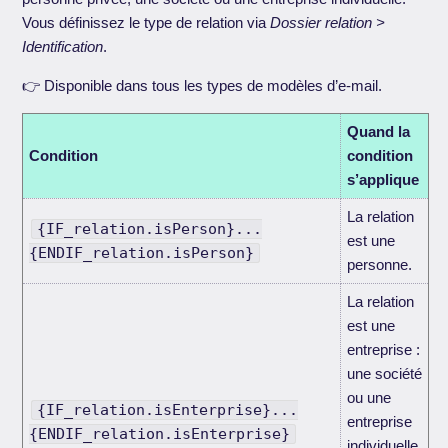
Vous définissez le type de relation via
Dossier relation >
Identification
.
👉 Disponible dans tous les types de modèles d’e-mail.
Quand la
Condition
condition
s’applique
La relation
{IF_relation.isPerson}...
est une
{ENDIF_relation.isPerson}
personne.
La relation
est une
entreprise :
une société
ou une
{IF_relation.isEnterprise}...
entreprise
{ENDIF_relation.isEnterprise}
individuelle,